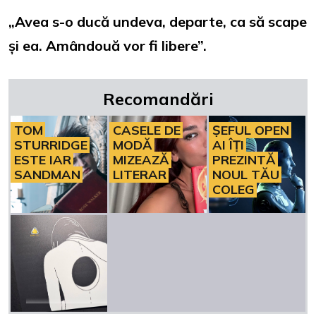
„Avea s-o ducă undeva, departe, ca să scape
și ea. Amândouă vor fi libere”.
Recomandări
TOM
CASELE DE
ȘEFUL OPEN
STURRIDGE
MODĂ
AI ÎȚI
ESTE IAR
MIZEAZĂ
PREZINTĂ
SANDMAN
LITERAR
NOUL TĂU
COLEG