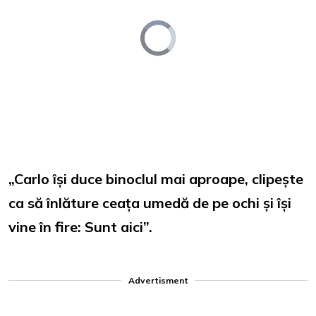
Video
Player
is
loading.
Loaded
:
Unmute
0%
„Carlo își duce binoclul mai aproape, clipește
ca să înlăture ceața umedă de pe ochi și își
vine în fire: Sunt aici”.
Advertisment