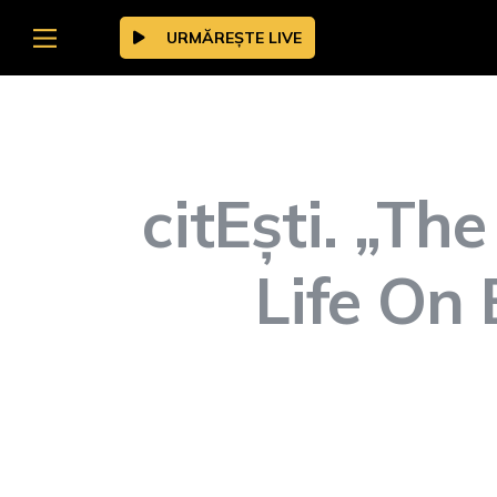
URMĂREȘTE LIVE
citEști. „Th
Life On 