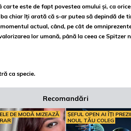
carte este de fapt povestea omului și, ca orice 
 ba chiar îți arată că s-ar putea să depindă de ti
a momentul actual, când, pe cât de omniprezente 
e valorizarea lor umană, până la ceea ce Spitze
ră ca specie.
Recomandări
ELE DE MODĂ MIZEAZĂ
ȘEFUL OPEN AI ÎȚI PREZ
ERAR
NOUL TĂU COLEG