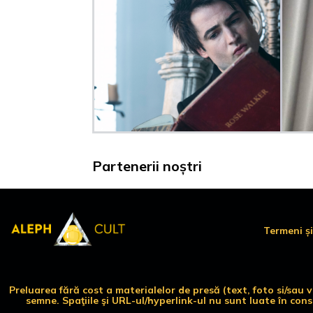
Partenerii noștri
Termeni și
Preluarea fără cost a materialelor de presă (text, foto si/sau
semne. Spaţiile şi URL-ul/hyperlink-ul nu sunt luate în con