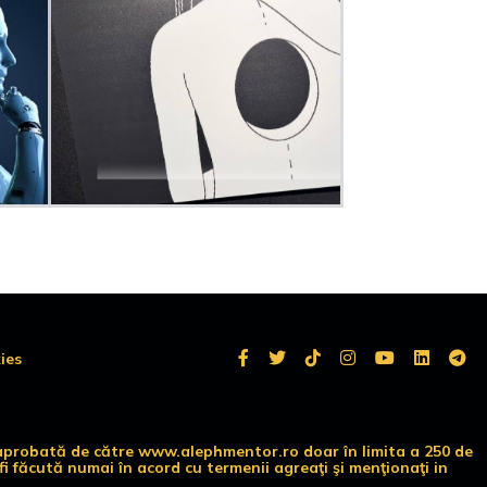
ies
te aprobată de către www.alephmentor.ro doar în limita a 250 de
i făcută numai în acord cu termenii agreaţi şi menţionaţi in