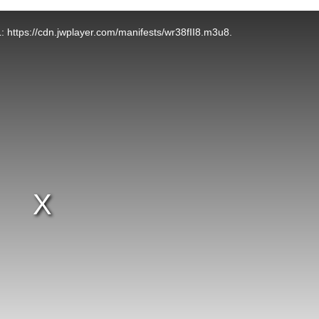
L: https://cdn.jwplayer.com/manifests/wr38fII8.m3u8.