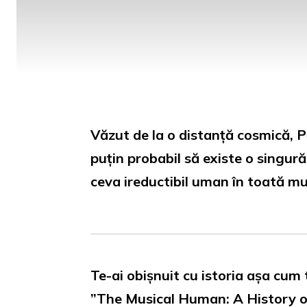
Văzut de la o distanță cosmică, P
puțin probabil să existe o singur
ceva ireductibil uman în toată m
Te-ai obișnuit cu istoria așa cum t
”The Musical Human: A History of 