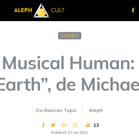
CITEȘTI
e Musical Human:
Earth”, de Michae
De
Razvan Tupa
Aleph
13
Publicat 17 iun 2021