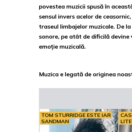
povestea muzicii spusă în această 
sensul invers acelor de ceasornic,
traseul limbajelor muzicale. De l
sonore, pe atât de dificilă devin
emoție muzicală.
Muzica e legată de originea noast
TOM STURRIDGE ESTE IAR
CAS
SANDMAN
LIT