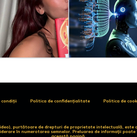
 condiții
Politica de confidențialitate
Politica de cook
 video), purtătoare de drepturi de proprietate intelectuală, es
siderare în numerotarea semnelor. Preluarea de informaţii poate f
această pagină.