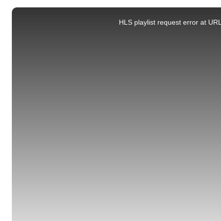
This
is
a
HLS playlist request error at UR
modal
window.