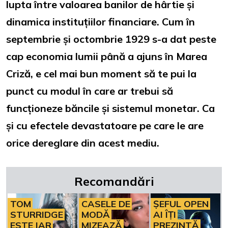
lupta între valoarea banilor de hârtie și
dinamica instituțiilor financiare. Cum în
septembrie și octombrie 1929 s-a dat peste
cap economia lumii până a ajuns în Marea
Criză, e cel mai bun moment să te pui la
punct cu modul în care ar trebui să
funcționeze băncile și sistemul monetar. Ca
și cu efectele devastatoare pe care le are
orice dereglare din acest mediu.
Recomandări
TOM
CASELE DE
ȘEFUL OPEN
STURRIDGE
MODĂ
AI ÎȚI
ESTE IAR
MIZEAZĂ
PREZINTĂ