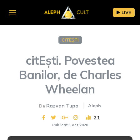
LIVE
CITEȘTI
citEști. Povestea
Banilor, de Charles
Wheelan
Razvan Tupa
Aleph
De
21
Publicat 1 oct 2020
This