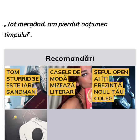
„
Tot mergând, am pierdut noțiunea
timpului
”.
Recomandări
TOM
CASELE DE
ȘEFUL OPEN
STURRIDGE
MODĂ
AI ÎȚI
ESTE IAR
MIZEAZĂ
PREZINTĂ
SANDMAN
LITERAR
NOUL TĂU
COLEG