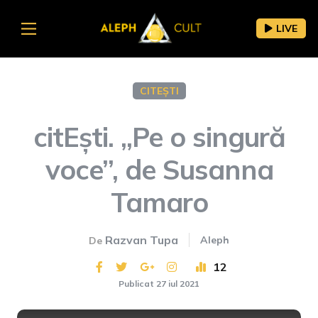
LIVE
CITEȘTI
citEști. „Pe o singură
voce”, de Susanna
Tamaro
Razvan Tupa
Aleph
De
12
Publicat 27 iul 2021
This