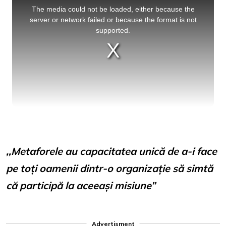
is
a
The media could not be loaded, either because the
modal
window.
server or network failed or because the format is not
supported.
,,Metaforele au capacitatea unică de a-i face
pe toți oamenii dintr-o organizație să simtă
că participă la aceeași misiune”
Advertisment