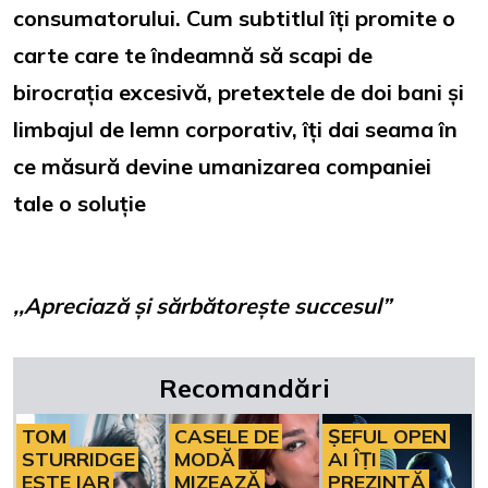
consumatorului. Cum subtitlul îți promite o
carte care te îndeamnă să scapi de
birocrația excesivă, pretextele de doi bani și
limbajul de lemn corporativ, îți dai seama în
ce măsură devine umanizarea companiei
tale o soluție
,,Apreciază și sărbătorește succesul”
Recomandări
TOM
CASELE DE
ȘEFUL OPEN
STURRIDGE
MODĂ
AI ÎȚI
ESTE IAR
MIZEAZĂ
PREZINTĂ