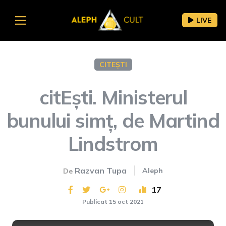
LIVE
CITEȘTI
citEști. Ministerul
bunului simț, de Martind
Lindstrom
Razvan Tupa
Aleph
De
17
Publicat 15 oct 2021
This