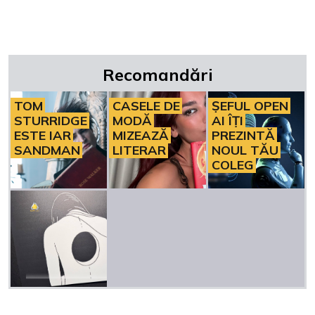
Recomandări
TOM
CASELE DE
ȘEFUL OPEN
STURRIDGE
MODĂ
AI ÎȚI
ESTE IAR
MIZEAZĂ
PREZINTĂ
SANDMAN
LITERAR
NOUL TĂU
COLEG