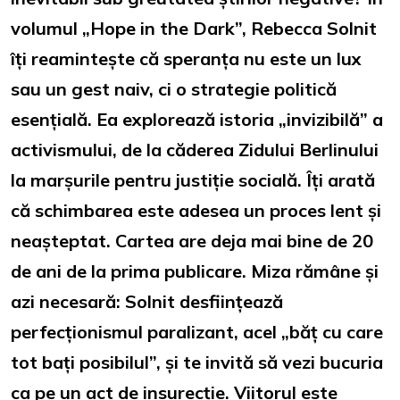
volumul „Hope in the Dark”, Rebecca Solnit
îți reamintește că speranța nu este un lux
sau un gest naiv, ci o strategie politică
esențială. Ea explorează istoria „invizibilă” a
activismului, de la căderea Zidului Berlinului
la marșurile pentru justiție socială. Îți arată
că schimbarea este adesea un proces lent și
neașteptat. Cartea are deja mai bine de 20
de ani de la prima publicare. Miza rămâne și
azi necesară: Solnit desființează
perfecționismul paralizant, acel „băț cu care
tot bați posibilul”, și te invită să vezi bucuria
ca pe un act de insurecție. Viitorul este