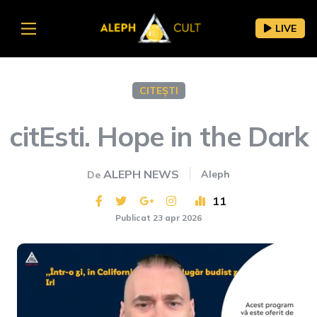
LIVE
CITEȘTI
citEsti. Hope in the Dark
ALEPH NEWS
Aleph
De
11
Publicat 23 apr 2026