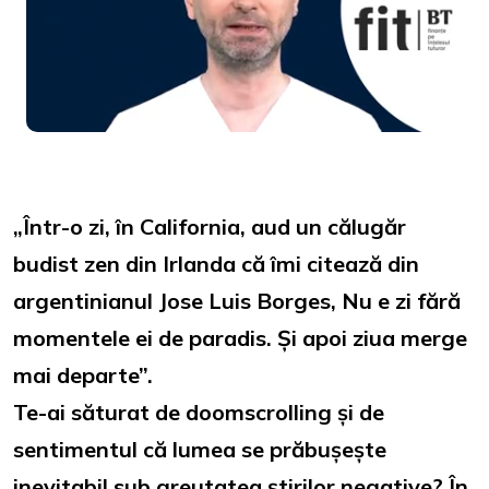
Loaded
:
Unmute
34.57%
„Într-o zi, în California, aud un călugăr
budist zen din Irlanda că îmi citează din
argentinianul Jose Luis Borges, Nu e zi fără
momentele ei de paradis. Și apoi ziua merge
mai departe”.
Te-ai săturat de doomscrolling și de
sentimentul că lumea se prăbușește
inevitabil sub greutatea știrilor negative? În