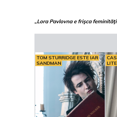
„
Lora Pavlovna e frişca feminităţi
TOM STURRIDGE ESTE IAR
CAS
SANDMAN
LIT