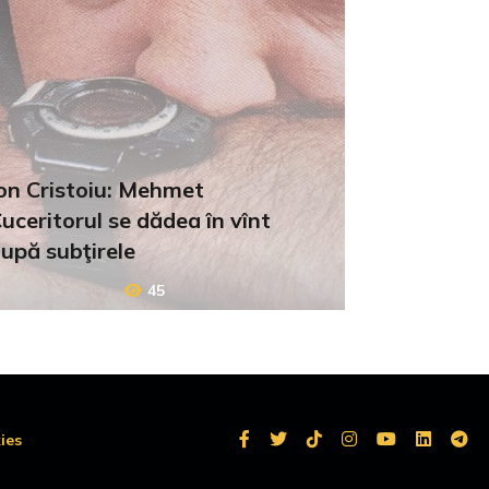
on Cristoiu: Mehmet
uceritorul se dădea în vînt
upă subţirele
45
ies