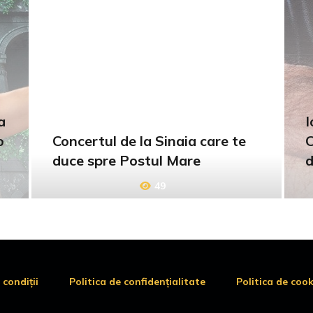
a
I
o
Concertul de la Sinaia care te
C
duce spre Postul Mare
d
49
 condiții
Politica de confidențialitate
Politica de cook