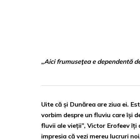
Loaded
:
Unmute
0%
„
Aici frumuseţea e dependentă de
Uite că și Dunărea are ziua ei. Es
vorbim despre un fluviu care își d
fluvii ale vieții”, Victor Erofeev î
impresia că vezi mereu lucruri noi,