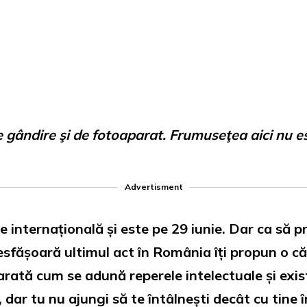
 gândire şi de fotoaparat. Frumuseţea aici nu 
Advertisment
te internațională și este pe 29 iunie. Dar ca să 
esfășoară ultimul act în România îți propun o călă
ți arată cum se adună reperele intelectuale și exis
 dar tu nu ajungi să te întâlnești decât cu tine î