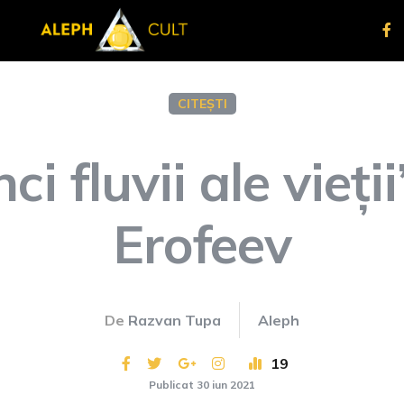
CITEȘTI
nci fluvii ale vieți
Erofeev
De
Razvan Tupa
Aleph
19
Publicat 30 iun 2021