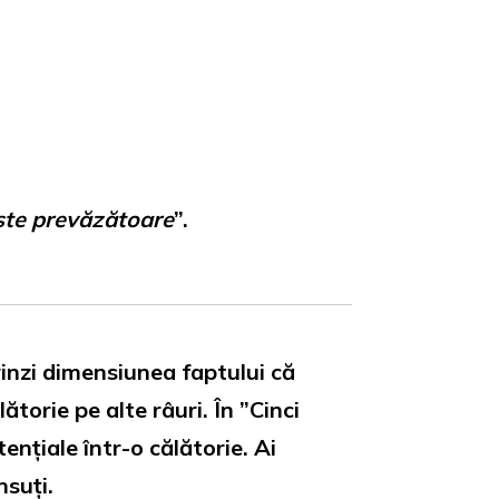
este prevăzătoare
”.
prinzi dimensiunea faptului că
torie pe alte râuri. În ”Cinci
tențiale într-o călătorie. Ai
nsuți.