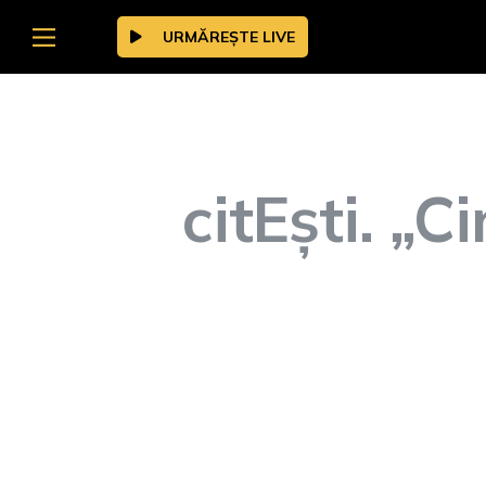
URMĂREȘTE LIVE
citEști. „Ci