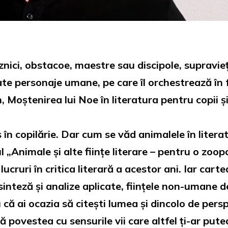
nici, obstacoe, maestre sau discipole, supravieț
ate personaje umane, pe care îl orchestrează în 
, Moștenirea lui Noe în literatura pentru copii 
s în copilărie. Dar cum se văd animalele în litera
ul „Animale și alte ființe literare – pentru o z
lucruri în critica literară a acestor ani. Iar car
 sinteză și analize aplicate, ființele non-umane d
că ai ocazia să citești lumea și dincolo de pers
să povestea cu sensurile vii care altfel ți-ar put