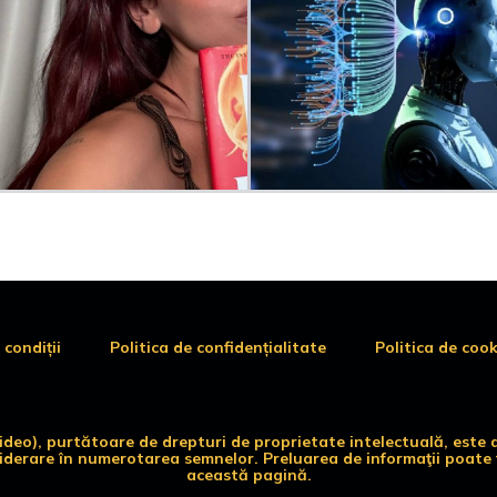
 condiții
Politica de confidențialitate
Politica de cook
 video), purtătoare de drepturi de proprietate intelectuală, es
siderare în numerotarea semnelor. Preluarea de informaţii poate f
această pagină.