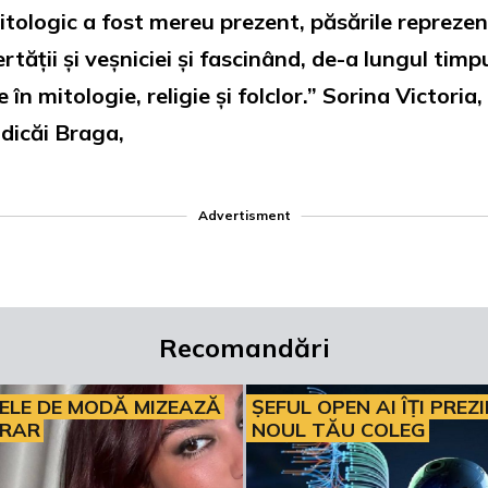
rnitologic a fost mereu prezent, păsările reprez
rtății și veșniciei și fascinând, de-a lungul tim
 în mitologie, religie și folclor.” Sorina Victoria
dicăi Braga,
Advertisment
Recomandări
ELE DE MODĂ MIZEAZĂ
ȘEFUL OPEN AI ÎȚI PREZ
ERAR
NOUL TĂU COLEG