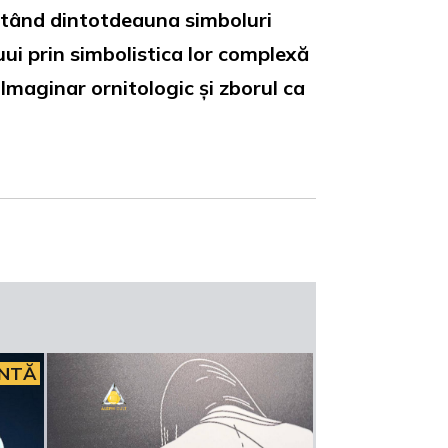
entând dintotdeauna simboluri
puui prin simbolistica lor complexă
, Imaginar ornitologic și zborul ca
INTĂ