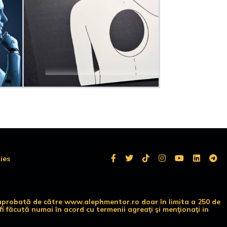
ies
te aprobată de către www.alephmentor.ro doar în limita a 250 de
i făcută numai în acord cu termenii agreaţi şi menţionaţi in