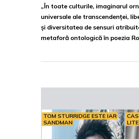
„În toate culturile, imaginarul o
universale ale transcendenței, libe
și diversitatea de sensuri atribuite
metaforă ontologică în poezia Ro
TOM STURRIDGE ESTE IAR
CAS
SANDMAN
LIT