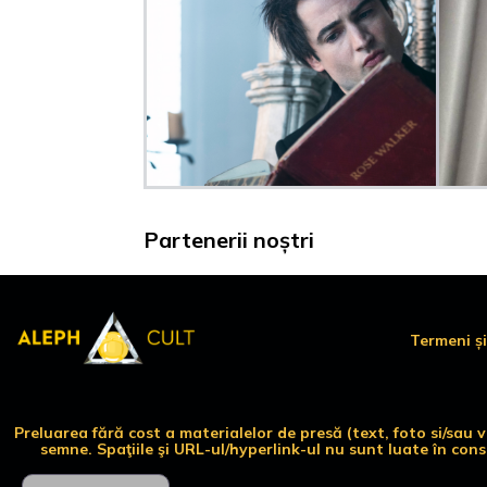
Partenerii noștri
Termeni și
Preluarea fără cost a materialelor de presă (text, foto si/sau
semne. Spaţiile şi URL-ul/hyperlink-ul nu sunt luate în con