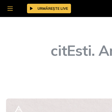
URMĂREȘTE LIVE
citEsti. A