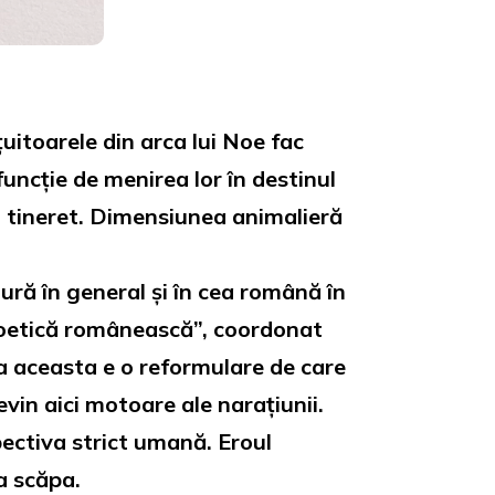
uitoarele din arca lui Noe fac
funcție de menirea lor în destinul
și tineret. Dimensiunea animalieră
tură în general și în cea română în
oopoetică românească”, coordonat
tea aceasta e o reformulare de care
evin aici motoare ale narațiunii.
pectiva strict umană. Eroul
ea scăpa.