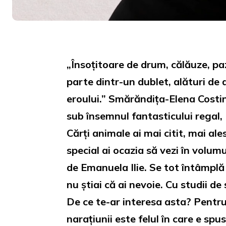
Loaded
:
Unmute
44.81%
„Însoțitoare de drum, călăuze, paz
parte dintr-un dublet, alături de 
eroului.” Smărăndița-Elena Costin
sub însemnul fantasticului regal,
Cărți animale ai mai citit, mai ale
special ai ocazia să vezi în volum
de Emanuela Ilie. Se tot întâmplă 
nu știai că ai nevoie. Cu studii de
De ce te-ar interesa asta? Pentru 
narațiunii este felul în care e spu