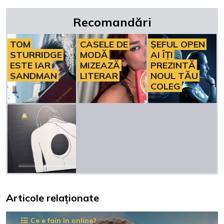
Recomandări
TOM
CASELE DE
ȘEFUL OPEN
STURRIDGE
MODĂ
AI ÎȚI
ESTE IAR
MIZEAZĂ
PREZINTĂ
SANDMAN
LITERAR
NOUL TĂU
COLEG
Articole relaționate
Ce e fain în online?