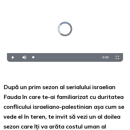
Video
Player
is
loading.
Remaining
-
0:00
Loaded
:
Play
Mute
Fullscre
0%
Time
După un prim sezon al serialului israelian
Fauda în care te-ai familiarizat cu duritatea
conflicului israeliano-palestinian așa cum se
vede el în teren, te invit să vezi un al doilea
sezon care îți va arăta costul uman al