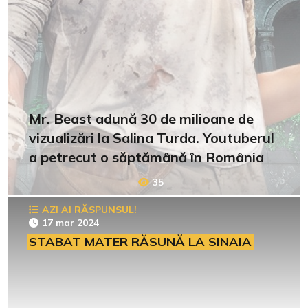
Mr. Beast adună 30 de milioane de
vizualizări la Salina Turda. Youtuberul
a petrecut o săptămână în România
35
AZI AI RĂSPUNSUL!
17 mar 2024
STABAT MATER RĂSUNĂ LA SINAIA