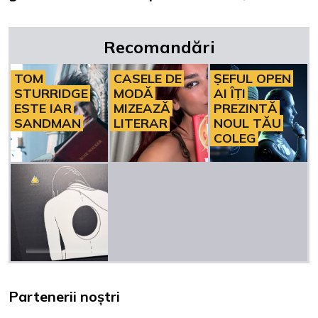
Recomandări
TOM
CASELE DE
ȘEFUL OPEN
STURRIDGE
MODĂ
AI ÎȚI
ESTE IAR
MIZEAZĂ
PREZINTĂ
SANDMAN
LITERAR
NOUL TĂU
COLEG
Partenerii noștri