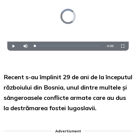
Video
Player
is
loading.
Remaining
-
0:00
Loaded
:
Play
Mute
Fullscre
0%
Time
Recent s-au împlinit 29 de ani de la începutul
războiului din Bosnia, unul dintre multele și
sângeroasele conflicte armate care au dus
la destrămarea fostei Iugoslavii.
Advertisment