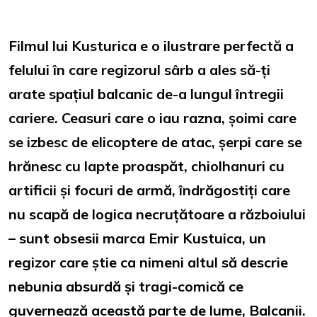
Filmul lui Kusturica e o ilustrare perfectă a
felului în care regizorul sârb a ales să-ți
arate spațiul balcanic de-a lungul întregii
cariere. Ceasuri care o iau razna, șoimi care
se izbesc de elicoptere de atac, șerpi care se
hrănesc cu lapte proaspăt, chiolhanuri cu
artificii și focuri de armă, îndrăgostiți care
nu scapă de logica necruțătoare a războiului
– sunt obsesii marca Emir Kustuica, un
regizor care știe ca nimeni altul să descrie
nebunia absurdă și tragi-comică ce
guvernează această parte de lume, Balcanii.