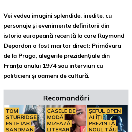
Vei vedea imagini splendide, inedite, cu
personaje și evenimente definitorii din
istoria europeană recentă la care Raymond
Depardon a fost martor direct: Primăvara
de la Praga, alegerile prezidențiale din
Franța anului 1974 sau interviuri cu
politicieni și oameni de cultură.
Recomandări
TOM
CASELE DE
ȘEFUL OPEN
STURRIDGE
MODĂ
AI ÎȚI
ESTE IAR
MIZEAZĂ
PREZINTĂ
SANDMAN
LITERAR
NOUL TĂU