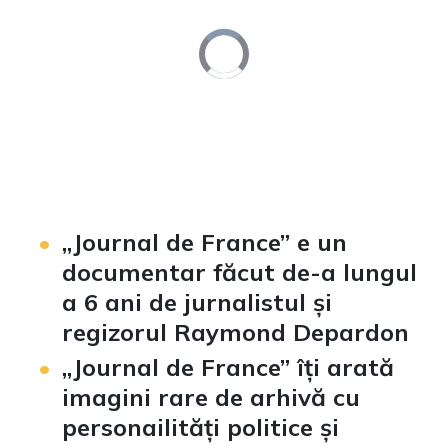
Video
Player
is
loading.
Loaded
:
Unmute
0%
„Journal de France” e un
documentar făcut de-a lungul
a 6 ani de jurnalistul și
regizorul Raymond Depardon
„Journal de France” îți arată
imagini rare de arhivă cu
personailități politice și