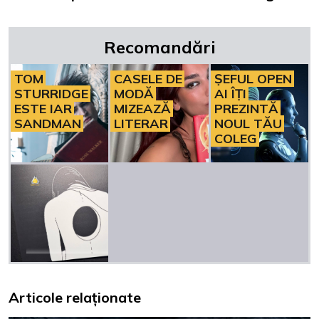
Recomandări
TOM
CASELE DE
ȘEFUL OPEN
STURRIDGE
MODĂ
AI ÎȚI
ESTE IAR
MIZEAZĂ
PREZINTĂ
SANDMAN
LITERAR
NOUL TĂU
COLEG
Articole relaționate