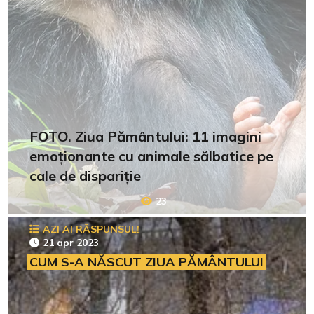
FOTO. Ziua Pământului: 11 imagini
emoționante cu animale sălbatice pe
cale de dispariție
23
AZI AI RĂSPUNSUL!
21 apr 2023
CUM S-A NĂSCUT ZIUA PĂMÂNTULUI