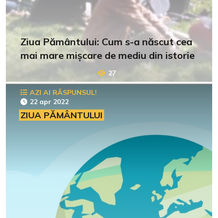
Ziua Pământului: Cum s-a născut cea
mai mare mișcare de mediu din istorie
27
AZI AI RĂSPUNSUL!
22 apr 2022
ZIUA PĂMÂNTULUI