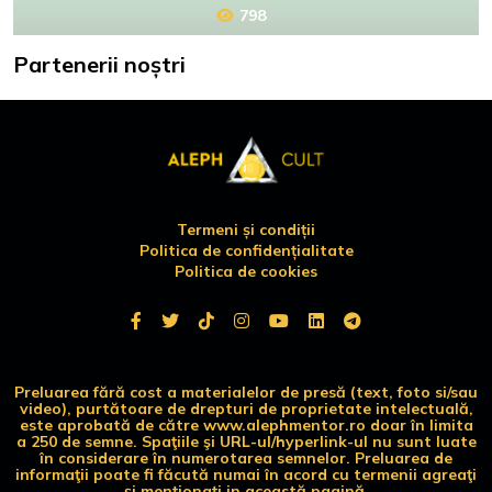
798
Partenerii noștri
Termeni și condiții
Politica de confidențialitate
Politica de cookies
Preluarea fără cost a materialelor de presă (text, foto si/sau
video), purtătoare de drepturi de proprietate intelectuală,
este aprobată de către www.alephmentor.ro doar în limita
a 250 de semne. Spaţiile şi URL-ul/hyperlink-ul nu sunt luate
în considerare în numerotarea semnelor. Preluarea de
informaţii poate fi făcută numai în acord cu termenii agreaţi
şi menţionaţi in această pagină.