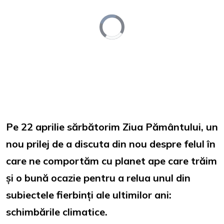
Video
Player
is
loading.
Loaded
:
Unmute
0%
Pe 22 aprilie sărbătorim Ziua Pământului, un
nou prilej de a discuta din nou despre felul în
care ne comportăm cu planet ape care trăim
și o bună ocazie pentru a relua unul din
subiectele fierbinți ale ultimilor ani:
schimbările climatice
.