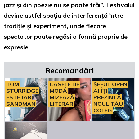
jazz şi din poezie nu se poate trăi”. Festivalul
devine astfel spațiu de interferență între
tradiție și experiment, unde fiecare
spectator poate regăsi o formă proprie de
expresie.
Recomandări
TOM
CASELE DE
ȘEFUL OPEN
STURRIDGE
MODĂ
AI ÎȚI
ESTE IAR
MIZEAZĂ
PREZINTĂ
SANDMAN
LITERAR
NOUL TĂU
COLEG