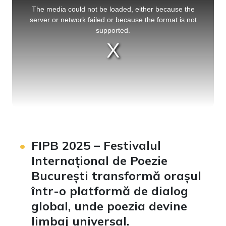
is
a
The media could not be loaded, either because the
modal
window.
server or network failed or because the format is not
supported.
FIPB 2025 – Festivalul
Internațional de Poezie
București transformă orașul
într-o platformă de dialog
global, unde poezia devine
limbaj universal.