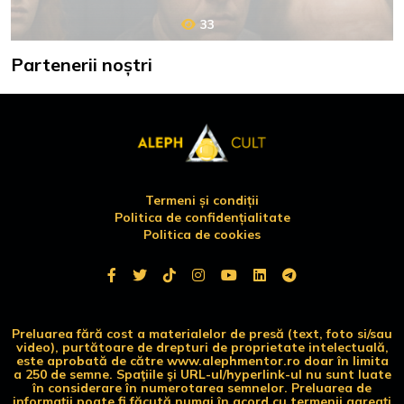
33
Partenerii noștri
Termeni și condiții
Politica de confidențialitate
Politica de cookies
Preluarea fără cost a materialelor de presă (text, foto si/sau
video), purtătoare de drepturi de proprietate intelectuală,
este aprobată de către www.alephmentor.ro doar în limita
a 250 de semne. Spaţiile şi URL-ul/hyperlink-ul nu sunt luate
în considerare în numerotarea semnelor. Preluarea de
informaţii poate fi făcută numai în acord cu termenii agreaţi