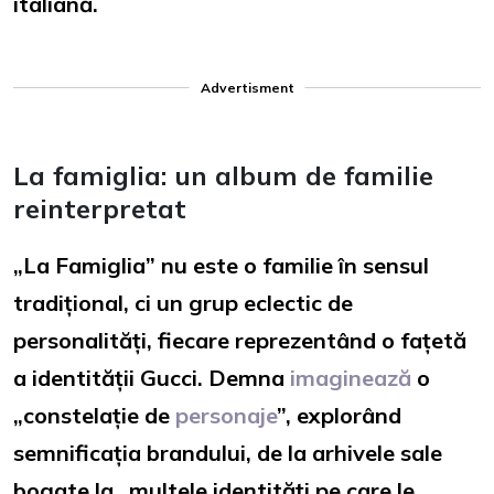
italiană.
Advertisment
La famiglia: un album de familie
reinterpretat
„La Famiglia” nu este o familie în sensul
tradițional, ci un grup eclectic de
personalități, fiecare reprezentând o fațetă
a identității Gucci. Demna
imaginează
o
„constelație de
personaje
”, explorând
semnificația brandului, de la arhivele sale
bogate la „multele identități pe care le