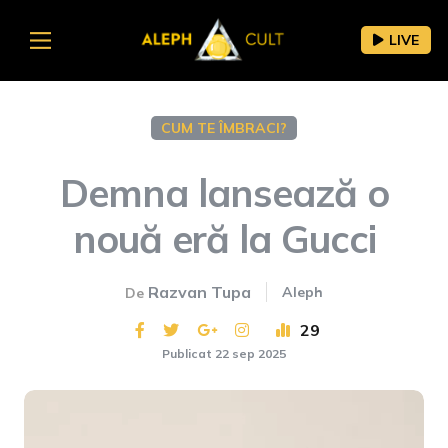
LIVE
CUM TE ÎMBRACI?
Demna lansează o
nouă eră la Gucci
Razvan Tupa
Aleph
De
29
Publicat 22 sep 2025