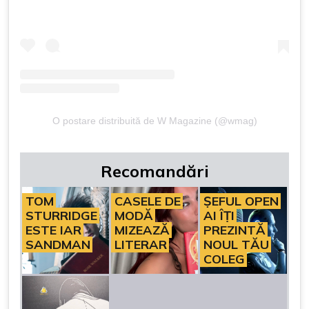
O postare distribuită de W Magazine (@wmag)
Recomandări
TOM
CASELE DE
ȘEFUL OPEN
STURRIDGE
MODĂ
AI ÎȚI
ESTE IAR
MIZEAZĂ
PREZINTĂ
SANDMAN
LITERAR
NOUL TĂU
COLEG