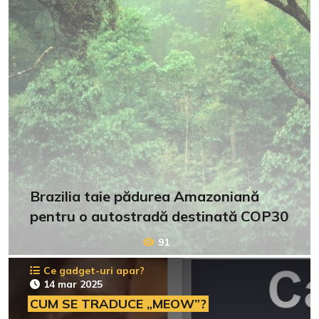
Brazilia taie pădurea Amazoniană
pentru o autostradă destinată COP30
91
Ce gadget-uri apar?
14 mar 2025
CUM SE TRADUCE „MEOW”?