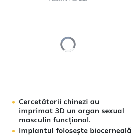
Video
Player
is
loading.
Loaded
:
Unmute
0%
Cercetătorii chinezi au
imprimat 3D un organ sexual
masculin funcțional.
Implantul folosește biocerneală