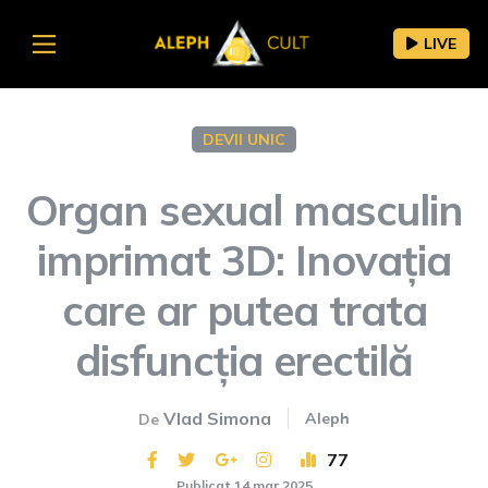
LIVE
DEVII UNIC
Organ sexual masculin
imprimat 3D: Inovația
care ar putea trata
disfuncția erectilă
Vlad Simona
Aleph
De
77
Publicat 14 mar 2025