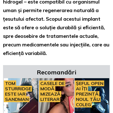
hidrogel – este compatibil cu organismul
uman și permite regenerarea naturală a
țesutului afectat. Scopul acestui implant
este să ofere o soluție durabilă și eficientă,
spre deosebire de tratamentele actuale,
precum medicamentele sau injecțiile, care au
eficiență variabilă.
Recomandări
TOM
CASELE DE
ȘEFUL OPEN
STURRIDGE
MODĂ
AI ÎȚI
ESTE IAR
MIZEAZĂ
PREZINTĂ
SANDMAN
LITERAR
NOUL TĂU
COLEG