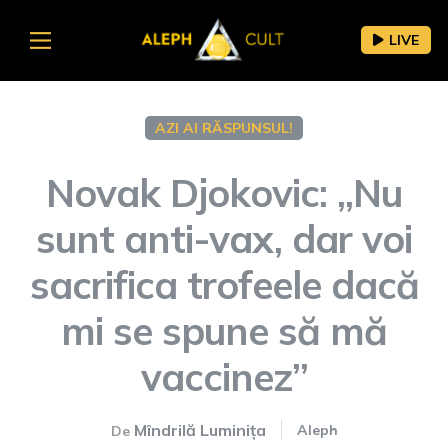
LIVE
AZI AI RĂSPUNSUL!
Novak Djokovic: „Nu
sunt anti-vax, dar voi
sacrifica trofeele dacă
mi se spune să mă
vaccinez”
Mîndrilă Luminița
Aleph
De