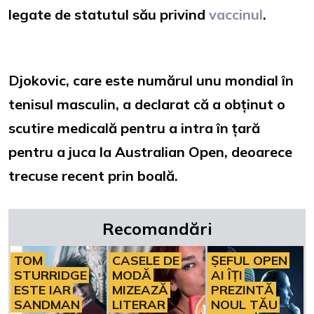
legate de statutul său privind
vaccinul
.
Djokovic, care este numărul unu mondial în
tenisul masculin, a declarat că a obținut o
scutire medicală pentru a intra în țară
pentru a juca la Australian Open, deoarece
trecuse recent prin boală.
Recomandări
TOM
CASELE DE
ȘEFUL OPEN
STURRIDGE
MODĂ
AI ÎȚI
ESTE IAR
MIZEAZĂ
PREZINTĂ
SANDMAN
LITERAR
NOUL TĂU