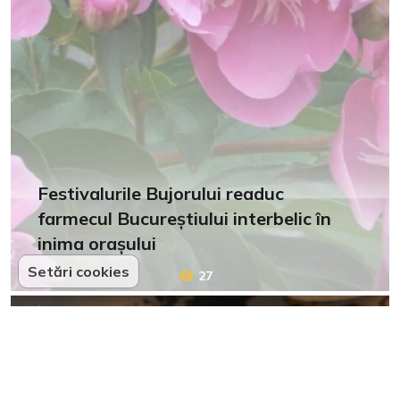
Festivalurile Bujorului readuc
farmecul Bucureștiului interbelic în
inima orașului
Setări cookies
27
Ce e fain în online?
16 mai 2026
LIMBILE STRĂINE LE ÎNVEȚI ȘI TE
DEZVOLȚI