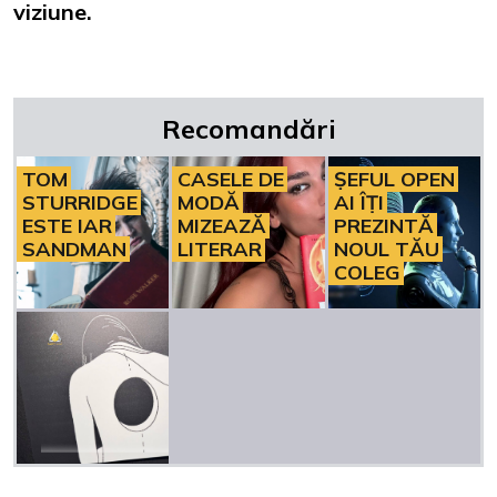
viziune.
Recomandări
TOM
CASELE DE
ȘEFUL OPEN
STURRIDGE
MODĂ
AI ÎȚI
ESTE IAR
MIZEAZĂ
PREZINTĂ
SANDMAN
LITERAR
NOUL TĂU
COLEG