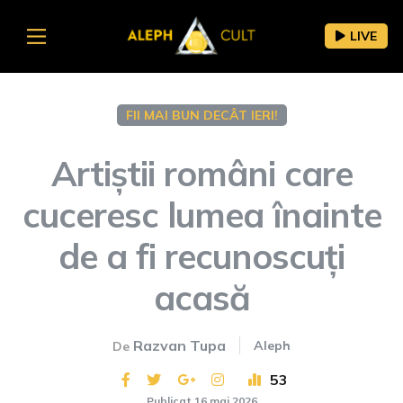
LIVE
FII MAI BUN DECÂT IERI!
Artiștii români care
cuceresc lumea înainte
de a fi recunoscuți
acasă
Razvan Tupa
Aleph
De
53
Publicat 16 mai 2026