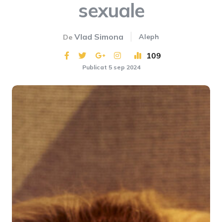
sexuale
Vlad Simona
Aleph
De
109
Publicat 5 sep 2024