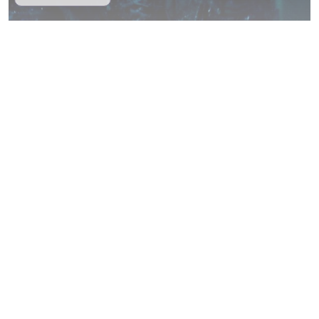
Filmul lui Tim Burton „Beetlejuice
Beetlejuice” deschide Festivalul de
Film de la Veneția
60
Ce film/serial vezi?
21 iun 2024
CE VEZI AZI?