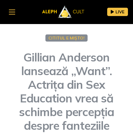
LIVE
CITITUL E MIȘTO!
Gillian Anderson
lansează „Want”.
Actrița din Sex
Education vrea să
schimbe percepția
despre fanteziile