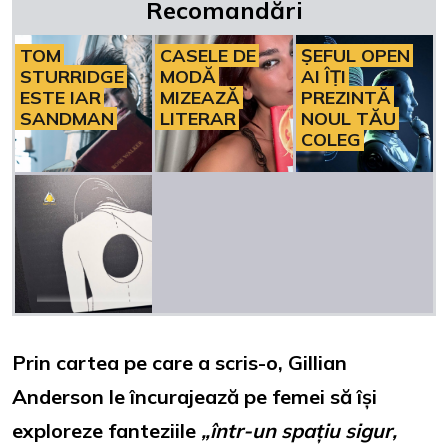
Recomandări
TOM
CASELE DE
ȘEFUL OPEN
STURRIDGE
MODĂ
AI ÎȚI
ESTE IAR
MIZEAZĂ
PREZINTĂ
SANDMAN
LITERAR
NOUL TĂU
COLEG
Prin cartea pe care a scris-o, Gillian
Anderson le încurajează pe femei să își
exploreze fanteziile
„într-un spațiu sigur,