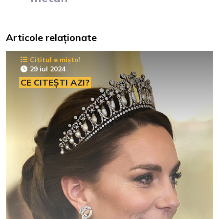
Articole relaționate
Cititul e mișto!
29 iul 2024
CE CITEȘTI AZI?