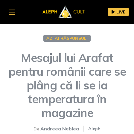
LIVE
AZI AI RĂSPUNSUL!
Mesajul lui Arafat
pentru românii care se
plâng că li se ia
temperatura în
magazine
Andreea Neblea
Aleph
De