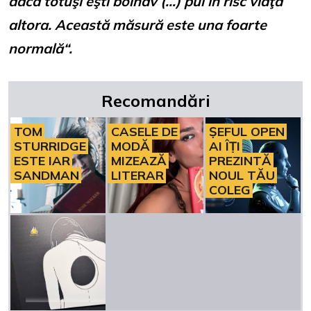
dacă totuşi eşti bolnav (…) pui în risc viaţa
altora. Această măsură este una foarte
normală“.
Recomandări
TOM
CASELE DE
ȘEFUL OPEN
STURRIDGE
MODĂ
AI ÎȚI
ESTE IAR
MIZEAZĂ
PREZINTĂ
SANDMAN
LITERAR
NOUL TĂU
COLEG