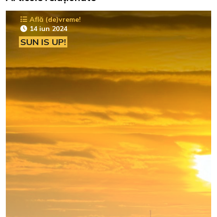
Află (de)vreme!
14 iun 2024
SUN IS UP!