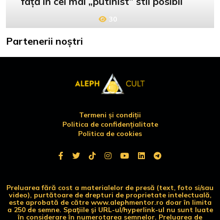
față în cel mai „putinist” stil posibil
30
Partenerii noștri
Termeni și condiții
Politica de confidențialitate
Politica de cookies
Preluarea fără cost a materialelor de presă (text, foto si/sau
video), purtătoare de drepturi de proprietate intelectuală,
este aprobată de către www.alephmentor.ro doar în limita
a 250 de semne. Spaţiile şi URL-ul/hyperlink-ul nu sunt luate
în considerare în numerotarea semnelor. Preluarea de