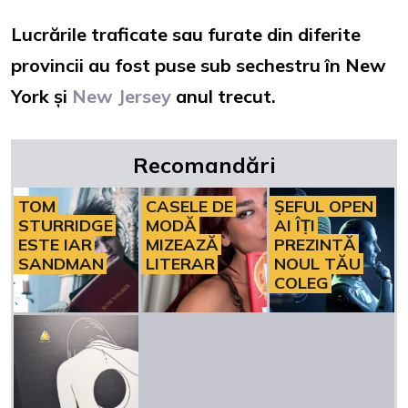
Lucrările traficate sau furate din diferite
provincii au fost puse sub sechestru în New
York și
New Jersey
anul trecut.
Recomandări
TOM
CASELE DE
ȘEFUL OPEN
STURRIDGE
MODĂ
AI ÎȚI
ESTE IAR
MIZEAZĂ
PREZINTĂ
SANDMAN
LITERAR
NOUL TĂU
COLEG