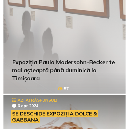
Expoziția Paula Modersohn-Becker te
mai așteaptă până duminică la
Timișoara
57
AZI AI RĂSPUNSUL!
6 apr 2024
SE DESCHIDE EXPOZIȚIA DOLCE &
GABBANA