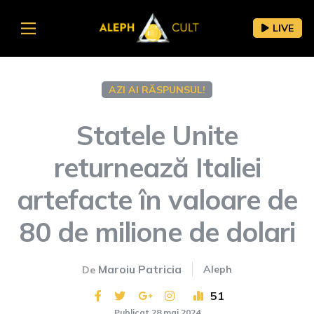
LIVE
AZI AI RĂSPUNSUL!
Statele Unite
returnează Italiei
artefacte în valoare de
80 de milione de dolari
Maroiu Patricia
Aleph
De
51
Publicat 28 mai 2024