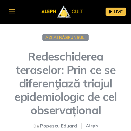
LIVE
AZI AI RĂSPUNSUL!
Redeschiderea
teraselor: Prin ce se
diferenţiază triajul
epidemiologic de cel
observațional
Popescu Eduard
Aleph
De