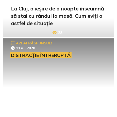
La Cluj, o ieșire de o noapte înseamnă
să stai cu rândul la masă. Cum eviți o
astfel de situație
28
AZI AI RĂSPUNSUL!
11 iul 2020
DISTRACȚIE ÎNTRERUPTĂ