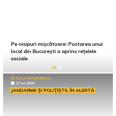
Pe nisipuri mișcătoare: Postarea unui
local din București a aprins rețelele
sociale
26
AZI AI RĂSPUNSUL!
17 iul 2020
JANDARMII ȘI POLIȚIȘTII, ÎN ALERTĂ