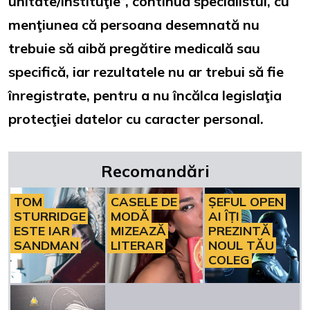
unitate/instituţie”, continuă specialistul, cu
menţiunea că persoana desemnată nu
trebuie să aibă pregătire medicală sau
specifică, iar rezultatele nu ar trebui să fie
înregistrate, pentru a nu încălca legislaţia
protecţiei datelor cu caracter personal.
Recomandări
TOM
CASELE DE
ȘEFUL OPEN
STURRIDGE
MODĂ
AI ÎȚI
ESTE IAR
MIZEAZĂ
PREZINTĂ
SANDMAN
LITERAR
NOUL TĂU
COLEG