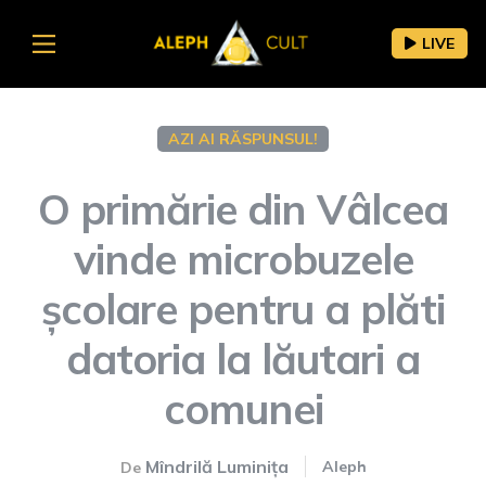
LIVE
AZI AI RĂSPUNSUL!
O primărie din Vâlcea
vinde microbuzele
școlare pentru a plăti
datoria la lăutari a
comunei
Mîndrilă Luminița
Aleph
De