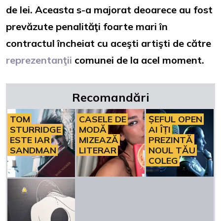
de lei. Aceasta s-a majorat deoarece au fost
prevăzute penalităţi foarte mari în
contractul încheiat cu aceşti artişti de către
reprezentanţii
comunei de la acel moment.
Recomandări
TOM
CASELE DE
ȘEFUL OPEN
STURRIDGE
MODĂ
AI ÎȚI
ESTE IAR
MIZEAZĂ
PREZINTĂ
SANDMAN
LITERAR
NOUL TĂU
COLEG