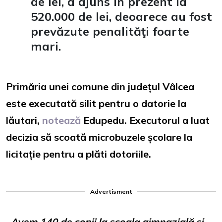
de lei, a ajuns în prezent la
520.000 de lei, deoarece au fost
prevăzute penalităţi foarte
mari.
Primăria unei comune din județul Vâlcea
este executată silit pentru o datorie la
lăutari,
notează
Edupedu. Executorul a luat
decizia să scoată microbuzele școlare la
licitație pentru a plăti dotoriile.
Advertisment
„
Avem 140 de copii la şcoala gimnazială şi