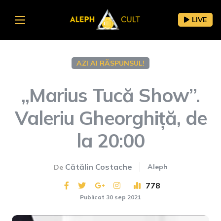
LIVE
AZI AI RĂSPUNSUL!
„Marius Tucă Show”.
Valeriu Gheorghiță, de
la 20:00
Cătălin Costache
Aleph
De
778
Publicat 30 sep 2021