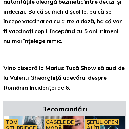
autoritățile aleargă bezmetic între decizii și
indecizii. Ba că se închid școlile, ba că se
începe vaccinarea cu a treia doză, ba că vor
fi vaccinați copiii începând cu 5 ani, nimeni
nu mai înțelege nimic.
Vino diseară la Marius Tucă Show să auzi de
la Valeriu Gheorghiță adevărul despre
România Incidenței de 6.
Recomandări
TOM
CASELE DE
ȘEFUL OPEN
STURRIDGE
MODĂ
AI ÎȚI