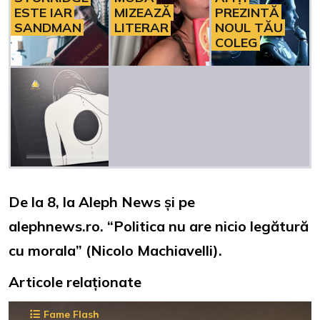
ESTE IAR
MIZEAZĂ
PREZINTĂ
SANDMAN
LITERAR
NOUL TĂU
COLEG
De la 8, la Aleph News și pe
alephnews.ro. “Politica nu are nicio legătură
cu morala” (Nicolo Machiavelli).
Articole relaționate
Fame Flash