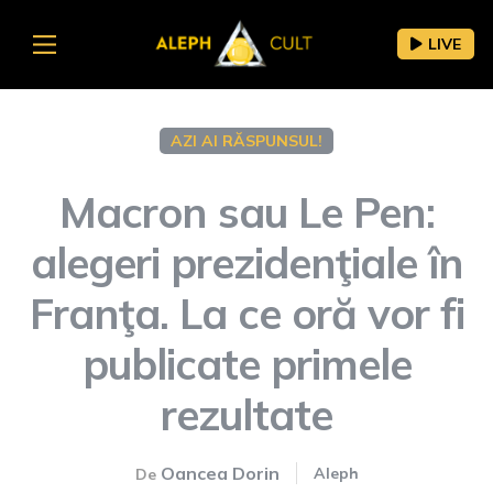
LIVE
AZI AI RĂSPUNSUL!
Macron sau Le Pen:
alegeri prezidenţiale în
Franţa. La ce oră vor fi
publicate primele
rezultate
Oancea Dorin
Aleph
De