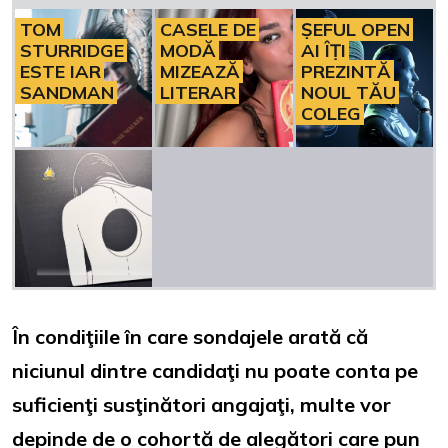
TOM
CASELE DE
ȘEFUL OPEN
STURRIDGE
MODĂ
AI ÎȚI
ESTE IAR
MIZEAZĂ
PREZINTĂ
SANDMAN
LITERAR
NOUL TĂU
COLEG
În condiţiile în care sondajele arată că
niciunul dintre candidaţi nu poate conta pe
suficienţi susţinători angajaţi, multe vor
depinde de o cohortă de alegători care pun