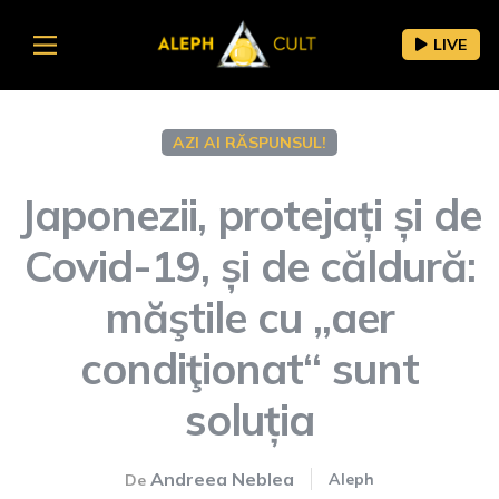
LIVE
AZI AI RĂSPUNSUL!
Japonezii, protejați și de
Covid-19, și de căldură:
măştile cu „aer
condiţionat“ sunt
soluția
Andreea Neblea
Aleph
De