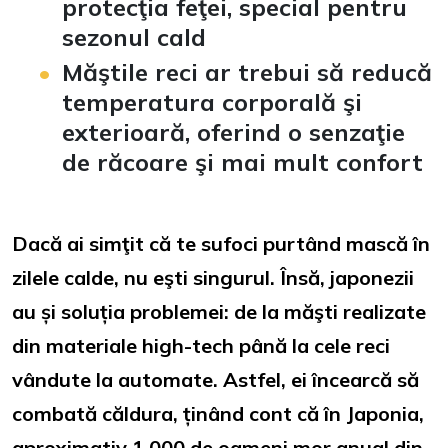
protecţia feţei, special pentru
sezonul cald
Măştile reci ar trebui să reducă
temperatura corporală şi
exterioară, oferind o senzaţie
de răcoare şi mai mult confort
Dacă ai simţit că te sufoci purtând mască în
zilele calde, nu eşti singurul. Însă, japonezii
au și soluția problemei: de la măşti realizate
din materiale high-tech până la cele reci
vândute la automate. Astfel, ei încearcă să
combată căldura, ținând cont că în Japonia,
aproximativ 1.000 de oameni mor anual din