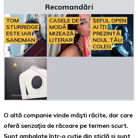
Recomandări
TOM
CASELE DE
ȘEFUL OPEN
STURRIDGE
MODĂ
AI ÎȚI
ESTE IAR
MIZEAZĂ
PREZINTĂ
SANDMAN
LITERAR
NOUL TĂU
COLEG
O altă companie vinde măşti răcite, dar care
oferă senzaţia de răcoare pe termen scurt.
Sunt ambalate într-o cutie din sticlă şi sunt