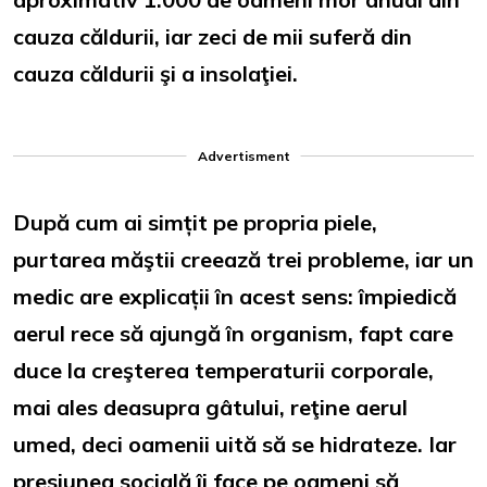
cauza căldurii, iar zeci de mii suferă din
cauza căldurii şi a insolaţiei.
Advertisment
După cum ai simțit pe propria piele,
purtarea măştii creează trei probleme, iar un
medic are explicații în acest sens: împiedică
aerul rece să ajungă în organism, fapt care
duce la creşterea temperaturii corporale,
mai ales deasupra gâtului, reţine aerul
umed, deci oamenii uită să se hidrateze. Iar
presiunea socială îi face pe oameni să