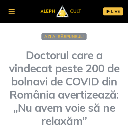
LIVE
AZI AI RĂSPUNSUL!
Doctorul care a
vindecat peste 200 de
bolnavi de COVID din
România avertizează:
„Nu avem voie să ne
relaxăm”