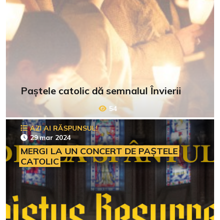
Paștele catolic dă semnalul Învierii
54
AZI AI RĂSPUNSUL!
29 mar 2024
MERGI LA UN CONCERT DE PAȘTELE
CATOLIC