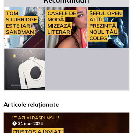
TOM
CASELE DE
ȘEFUL OPEN
STURRIDGE
MODĂ
AI ÎȚI
ESTE IAR
MIZEAZĂ
PREZINTĂ
SANDMAN
LITERAR
NOUL TĂU
COLEG
Articole relaționate
AZI AI RĂSPUNSUL!
31 mar 2024
CRISTOS A ÎNVIAT!