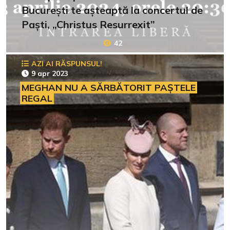
București te așteaptă la concertul de
Paști, „Christus Resurrexit”
42
AZI AI RĂSPUNSUL!
9 apr 2023
MEGHAN NU A SĂRBĂTORIT PAȘTELE
REGAL