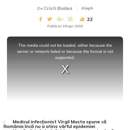
Cristi Badea
Aleph
De
22
Publicat 18 apr 2020
This
is
a
The media could not be loaded, either because the
modal
window.
server or network failed or because the format is not
supported.
· Medicul infecționist Virgil Musta spune că
România încă nu a atins vârful epidemiei