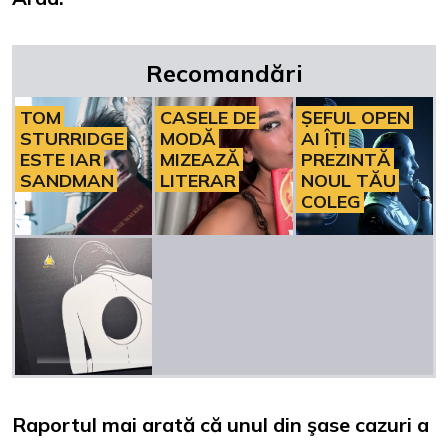
Recomandări
TOM
CASELE DE
ȘEFUL OPEN
STURRIDGE
MODĂ
AI ÎȚI
ESTE IAR
MIZEAZĂ
PREZINTĂ
SANDMAN
LITERAR
NOUL TĂU
COLEG
Raportul mai arată că unul din şase cazuri a