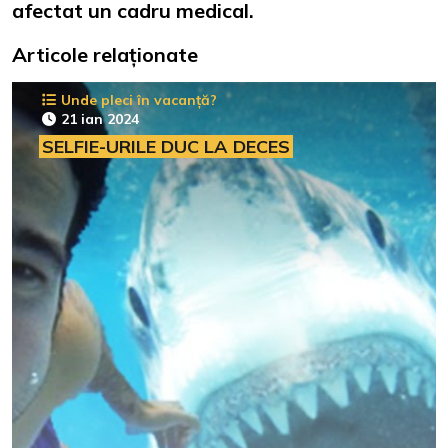
afectat un cadru medical.
Articole relaționate
Unde pleci în vacanță?
21 ian 2024
SELFIE-URILE DUC LA DECES