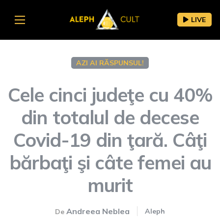
LIVE
AZI AI RĂSPUNSUL!
Cele cinci judeţe cu 40%
din totalul de decese
Covid-19 din ţară. Câţi
bărbaţi şi câte femei au
murit
Andreea Neblea
Aleph
De