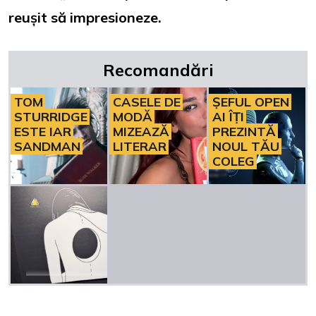
reușit să impresioneze.
Recomandări
TOM
CASELE DE
ȘEFUL OPEN
STURRIDGE
MODĂ
AI ÎȚI
ESTE IAR
MIZEAZĂ
PREZINTĂ
SANDMAN
LITERAR
NOUL TĂU
COLEG