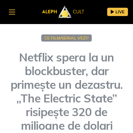
LIVE
CE FILM/SERIAL VEZI?
Netflix spera la un
blockbuster, dar
primește un dezastru.
„The Electric State”
risipește 320 de
milioane de dolari