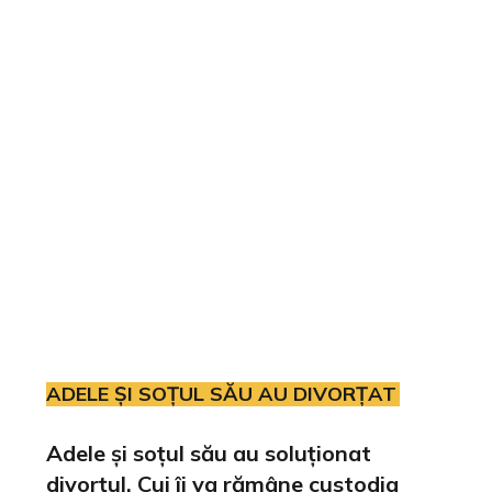
ADELE ȘI SOȚUL SĂU AU DIVORȚAT
Adele și soțul său au soluționat
divorțul. Cui îi va rămâne custodia