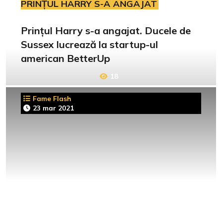
PRINȚUL HARRY S-A ANGAJAT
Prințul Harry s-a angajat. Ducele de
Sussex lucrează la startup-ul
american BetterUp
18
Fame Flash
23 mar 2021