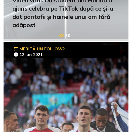
Video viral. Un student din Florida a
ajuns celebru pe TikTok după ce și-a
dat pantofii și hainele unui om fără
adăpost
30
MERITĂ UN FOLLOW?
12 iun 2021